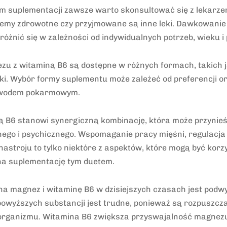
m suplementacji zawsze warto skonsultować się z lekarzem,
blemy zdrowotne czy przyjmowane są inne leki. Dawkowanie
óżnić się w zależności od indywidualnych potrzeb, wieku i p
u z witaminą B6 są dostępne w różnych formach, takich ja
zki. Wybór formy suplementu może zależeć od preferencji 
ewodem pokarmowym.
 B6 stanowi synergiczną kombinację, która może przynieść
nego i psychicznego. Wspomaganie pracy mięśni, regulacja 
nastroju to tylko niektóre z aspektów, które mogą być korz
na suplementację tym duetem.
a magnez i witaminę B6 w dzisiejszych czasach jest podw
wyższych substancji jest trudne, ponieważ są rozpuszcza
 organizmu. Witamina B6 zwiększa przyswajalność magnez