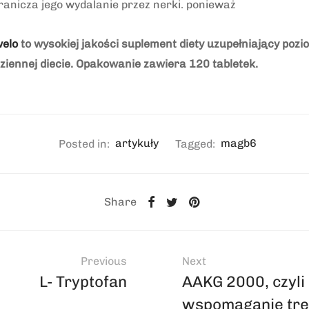
anicza jego wydalanie przez nerki. ponieważ
elo
to wysokiej jakości suplement diety uzupełniający poz
ziennej diecie. Opakowanie zawiera 120 tabletek.
Posted in:
artykuły
Tagged:
magb6
Share
Previous
Next
L- Tryptofan
AAKG 2000, czyli
wspomaganie tre