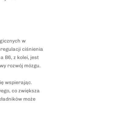
ogicznych w
egulacji ciśnienia
B6, z kolei, jest
owy rozwój mózgu.
ię wspierając.
ego, co zwiększa
składników może