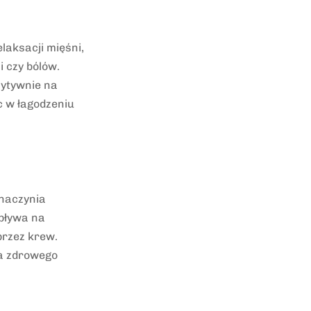
aksacji mięśni,
 czy bólów.
zytywnie na
 w łagodzeniu
 naczynia
wpływa na
przez krew.
ia zdrowego