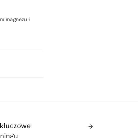
iom magnezu i
 kluczowe
ningu