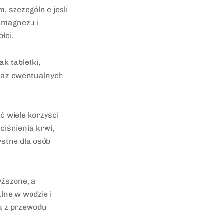
 szczególnie jeśli
 magnezu i
łci.
k tabletki,
oraz ewentualnych
 wiele korzyści
ciśnienia krwi,
ystne dla osób
yższone, a
lne w wodzie i
u z przewodu