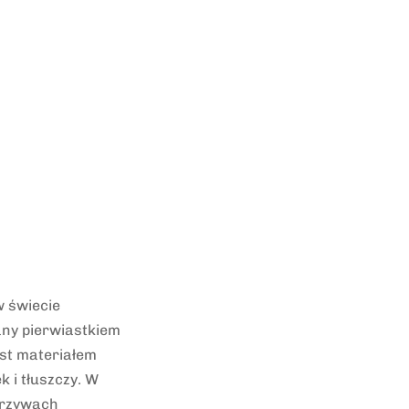
w świecie
any pierwiastkiem
st materiałem
 i tłuszczy. W
arzywach