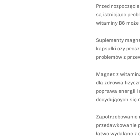
Przed rozpoczęcie
są istniejące pro
witaminy B6 może r
Suplementy magnez
kapsułki czy pros
problemów z prz
Magnez z witaminą
dla zdrowia fizycz
poprawa energii i 
decydujących się 
Zapotrzebowanie n
przedawkowanie po
łatwo wydalane z