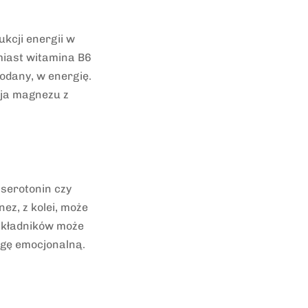
kcji energii w
miast witamina B6
odany, w energię.
cja magnezu z
serotonin czy
ez, z kolei, może
składników może
gę emocjonalną.