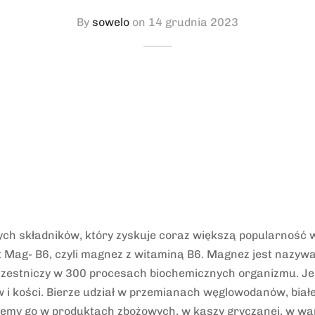
By
sowelo
on
14 grudnia 2023
ch składników, który zyskuje coraz większą popularność 
st Mag- B6, czyli magnez z witaminą B6. Magnez jest nazyw
czestniczy w 300 procesach biochemicznych organizmu. Je
i kości. Bierze udział w przemianach węglowodanów, białek
iemy go w produktach zbożowych, w kaszy gryczanej, w w