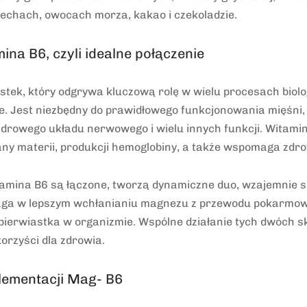
echach, owocach morza, kakao i czekoladzie.
ina B6, czyli idealne połączenie
stek, który odgrywa kluczową rolę w wielu procesach biol
. Jest niezbędny do prawidłowego funkcjonowania mięśni, r
drowego układu nerwowego i wielu innych funkcji. Witamina 
ny materii, produkcji hemoglobiny, a także wspomaga zdr
tamina B6 są łączone, tworzą dynamiczne duo, wzajemnie s
ga w lepszym wchłanianiu magnezu z przewodu pokarmow
pierwiastka w organizmie. Wspólne działanie tych dwóch 
orzyści dla zdrowia.
lementacji Mag- B6