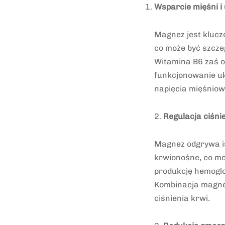
Wsparcie mięśni 
Magnez jest klucz
co może być szcze
Witamina B6 zaś o
funkcjonowanie u
napięcia mięśnio
2.
Regulacja ciśni
Magnez odgrywa is
krwionośne, co mo
produkcję hemoglo
Kombinacja magne
ciśnienia krwi.