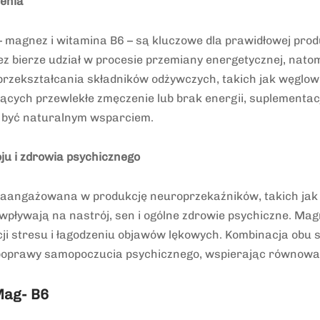
enia
– magnez i witamina B6 – są kluczowe dla prawidłowej produ
z bierze udział w procesie przemiany energetycznej, nato
 przekształcania składników odżywczych, takich jak węglow
ących przewlekłe zmęczenie lub brak energii, suplementa
 być naturalnym wsparciem.
u i zdrowia psychicznego
zaangażowana w produkcję neuroprzekaźników, takich jak 
wpływają na nastrój, sen i ogólne zdrowie psychiczne. Magn
i stresu i łagodzeniu objawów lękowych. Kombinacja obu 
 poprawy samopoczucia psychicznego, wspierając równowa
ag- B6