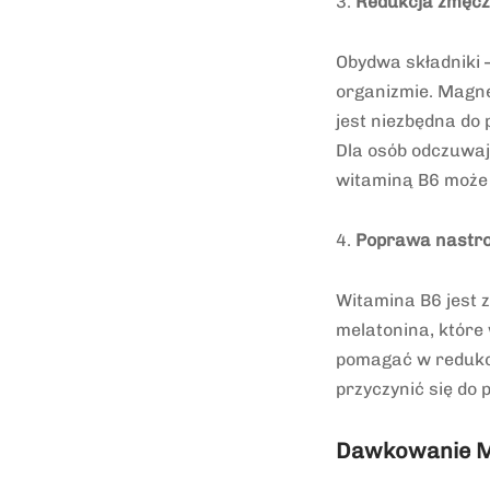
3.
Redukcja zmęcz
Obydwa składniki 
organizmie. Magne
jest niezbędna do
Dla osób odczuwaj
witaminą B6 może
4.
Poprawa nastroj
Witamina B6 jest 
melatonina, które 
pomagać w redukcj
przyczynić się do
Dawkowanie M