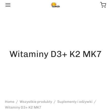
Witaminy D3+ K2 MK7
Home
/
Wszystkie produkty
/
Suplementy i odżywki
/
Witaminy D3+ K2 MK7