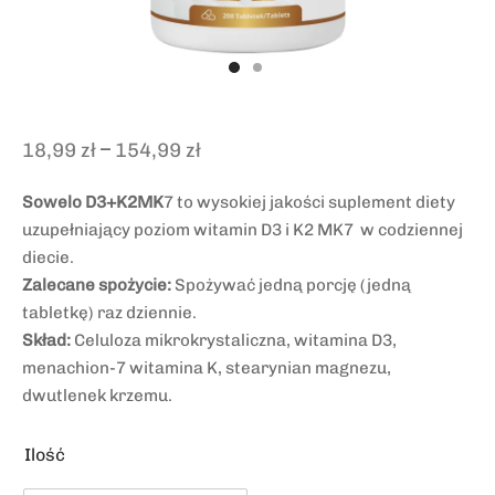
–
18,99
zł
154,99
zł
Sowelo D3+K2MK
7 to wysokiej jakości suplement diety
uzupełniający poziom witamin D3 i K2 MK7 w codziennej
diecie.
Zalecane spożycie:
Spożywać jedną porcję (jedną
tabletkę) raz dziennie.
Skład:
Celuloza mikrokrystaliczna, witamina D3,
menachion-7 witamina K, stearynian magnezu,
dwutlenek krzemu.
Ilość