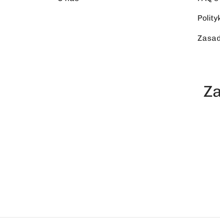
Polit
Zasad
Za