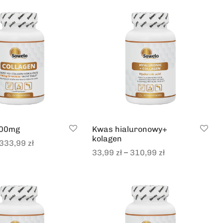
700mg
Kwas hialuronowy+
kolagen
333,99
zł
–
33,99
zł
310,99
zł
ions
Select options