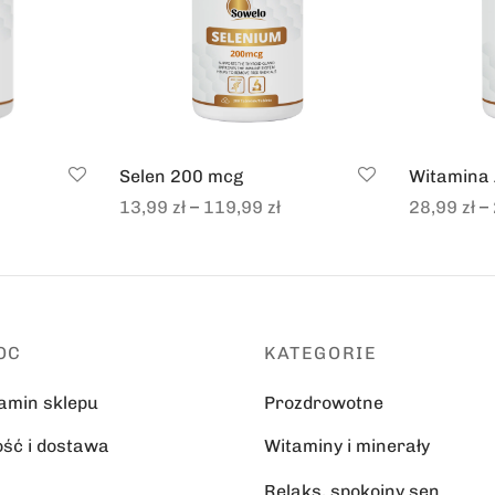
Selen 200 mcg
Witamina
–
–
13,99
zł
119,99
zł
28,99
zł
Select options
Select opt
OC
KATEGORIE
amin sklepu
Prozdrowotne
ość i dostawa
Witaminy i minerały
Relaks, spokojny sen