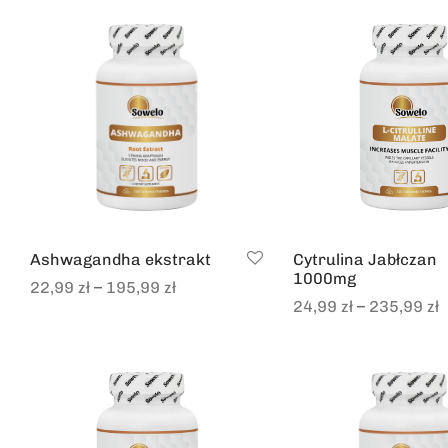
Ashwagandha ekstrakt
Cytrulina Jabłczan
1000mg
–
22,99
zł
195,99
zł
–
24,99
zł
235,99
zł
Select options
Select options