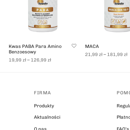
Kwas PABA Para Amino
MACA
Benzoesowy
–
21,99
zł
181,99
zł
–
19,99
zł
126,99
zł
Select options
Select options
FIRMA
POM
Produkty
Regul
Aktualności
Płatn
O nas
FAQ’s