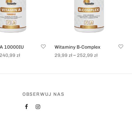
 A 10000IU
Witaminy B-Complex
–
240,99
zł
29,99
zł
252,99
zł
ions
Select options
OBSERWUJ NAS