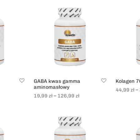
GABA kwas gamma
Kolagen 
aminomasłowy
–
44,99
zł
–
19,99
zł
126,99
zł
Select opt
Select options