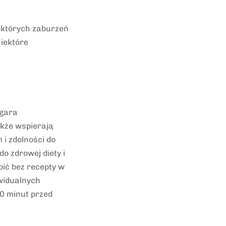
ektórych zaburzeń
niektóre
egara
akże wspierają
 i zdolności do
o zdrowej diety i
pić bez recepty w
ywidualnych
30 minut przed