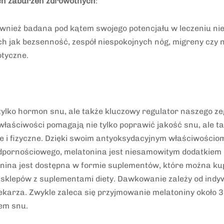
ych zaburzeń zdrowotnych
:
ównież badana pod kątem swojego potencjału w leczeniu ni
ch jak bezsenność, zespół niespokojnych nóg, migreny czy 
tyczne.
 tylko hormon snu, ale także kluczowy regulator naszego z
 właściwości pomagają nie tylko poprawić jakość snu, ale t
e i fizyczne. Dzięki swoim antyoksydacyjnym właściwościom
odpornościowego, melatonina jest niesamowitym dodatkiem d
tonina jest dostępna w formie suplementów, które można ku
i sklepów z suplementami diety. Dawkowanie zależy od ind
lekarza. Zwykle zaleca się przyjmowanie melatoniny około 
em snu.