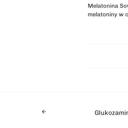
Melatonina Sow
melatoniny w c
Glukozamin